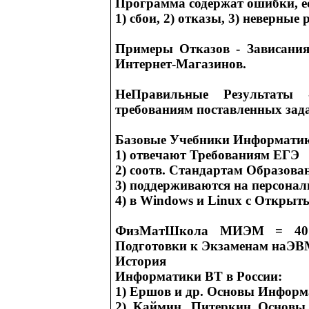
Программа содержат ошибки, е
1) сбои, 2) отказы, 3) неверные
Примеры Отказов - Зависани
Интернет-Магазинов.
НеПравильные Результаты 
требованиям поставленных зада
Базовые Учебники Информати
1) отвечают Требованиям ЕГЭ
2) соотв. Стандартам Образова
3) поддерживаются на персон
4) в Windows и Linux с Откры
ФизМатШкола МИЭМ = 40 
Подготовки к Экзаменам наЭ
История
Информатики ВТ в России:
1) Ершов и др. Основы Информ
2) Каймин, Питеркин Основы